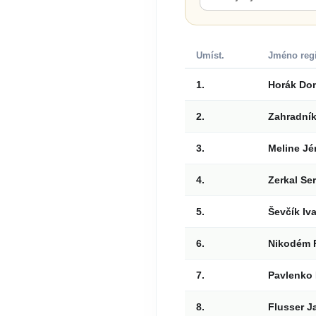
Umíst.
Jméno reg
1.
Horák Do
2.
Zahradník
3.
Meline J
4.
Zerkal Se
5.
Ševčík Iv
6.
Nikodém 
7.
Pavlenko
8.
Flusser J