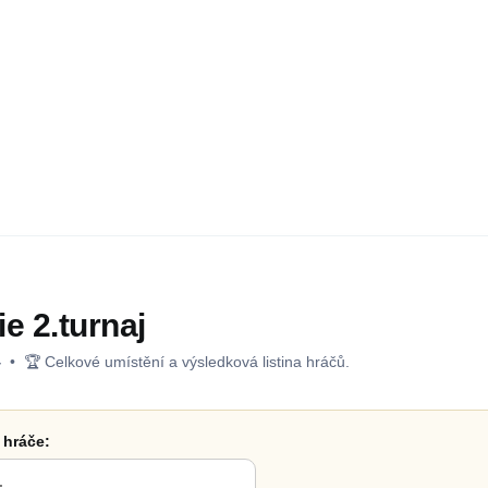
e 2.turnaj
4
• 🏆 Celkové umístění a výsledková listina hráčů.
 hráče: