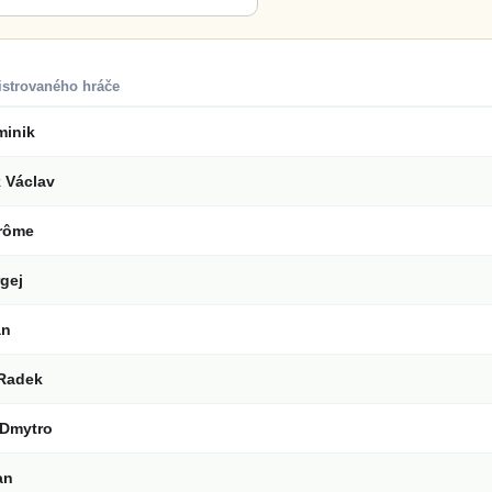
istrovaného hráče
minik
 Václav
érôme
rgej
an
Radek
 Dmytro
an