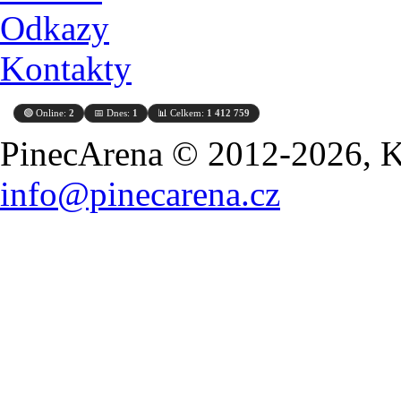
Odkazy
Kontakty
🟢 Online:
2
📅 Dnes:
1
📊 Celkem:
1 412 759
PinecArena © 2012-2026, Ko
info@pinecarena.cz