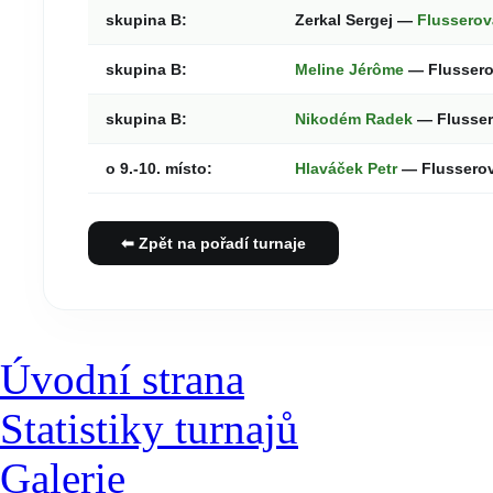
skupina B:
Zerkal Sergej —
Flusserov
skupina B:
Meline Jérôme
— Flussero
skupina B:
Nikodém Radek
— Flusser
o 9.-10. místo:
Hlaváček Petr
— Flusserov
⬅ Zpět na pořadí turnaje
Úvodní strana
Statistiky turnajů
Galerie