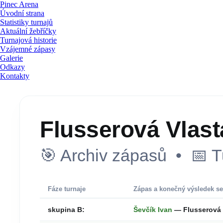
Pinec Arena
Úvodní strana
Statistiky turnajů
Aktuální žebříčky
Turnajová historie
Vzájemné zápasy
Galerie
Odkazy
Kontakty
Flusserová Vlast
🎯 Archiv zápasů • 📅 T
Fáze turnaje
Zápas a konečný výsledek se
skupina B:
Ševčík Ivan
— Flusserová 