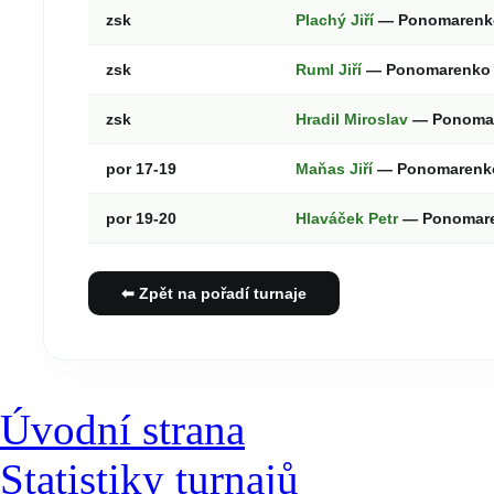
zsk
Plachý Jiří
— Ponomarenk
zsk
Ruml Jiří
— Ponomarenko 
zsk
Hradil Miroslav
— Ponomar
por 17-19
Maňas Jiří
— Ponomarenko
por 19-20
Hlaváček Petr
— Ponomare
⬅ Zpět na pořadí turnaje
Úvodní strana
Statistiky turnajů