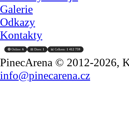
Galerie
Odkazy
Kontakty
🟢 Online:
6
📅 Dnes:
1
📊 Celkem:
1 412 759
PinecArena © 2012-2026, Ko
info@pinecarena.cz