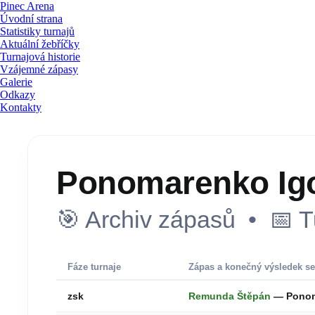
Pinec Arena
Úvodní strana
Statistiky turnajů
Aktuální žebříčky
Turnajová historie
Vzájemné zápasy
Galerie
Odkazy
Kontakty
Ponomarenko Ig
🎯 Archiv zápasů • 📅 T
Fáze turnaje
Zápas a konečný výsledek se
zsk
Remunda Štěpán
— Ponom