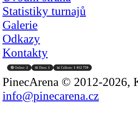
Statistiky turnajů
Galerie
Odkazy
Kontakty
🟢 Online:
2
📅 Dnes:
1
📊 Celkem:
1 412 759
PinecArena © 2012-2026, K
info@pinecarena.cz