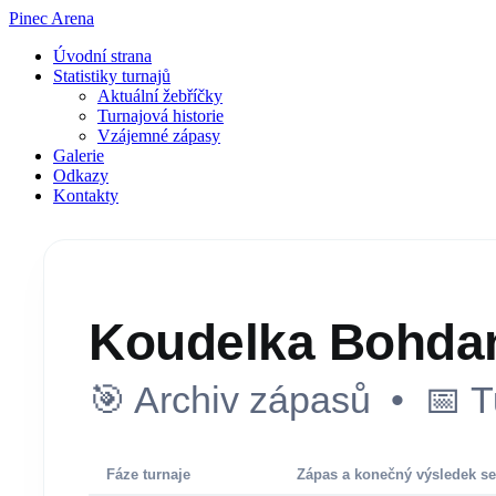
Pinec Arena
Úvodní strana
Statistiky turnajů
Aktuální žebříčky
Turnajová historie
Vzájemné zápasy
Galerie
Odkazy
Kontakty
Koudelka Bohda
🎯 Archiv zápasů • 📅 T
Fáze turnaje
Zápas a konečný výsledek se