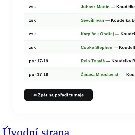
zsk
Juhasz Martin
— Koudelk
zsk
Ševčík Ivan
— Koudelka 
zsk
Karpíšek Ondřej
— Koude
zsk
Cooke Stephen
— Koudel
por 17-19
Rein Tomáš
— Koudelka 
por 17-19
Žerava Miroslav st.
— Kou
⬅ Zpět na pořadí turnaje
Úvodní strana