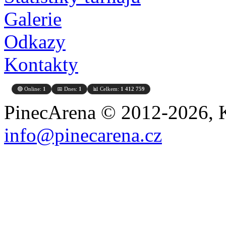
Galerie
Odkazy
Kontakty
🟢 Online:
1
📅 Dnes:
1
📊 Celkem:
1 412 759
PinecArena © 2012-2026, K
info@pinecarena.cz