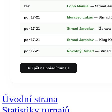
zsk
Lobo Manuel
— Strnad Ja
por 17-21
Moravec Lukáš
— Strnad 
por 17-21
Strnad Jaroslav
— Žerava 
por 17-21
Strnad Jaroslav
— Klug Ka
por 17-21
Novotný Robert
— Strnad 
⬅ Zpět na pořadí turnaje
Úvodní strana
Statistiky turnajů