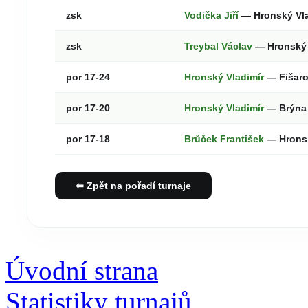
zsk
Vodička Jiří
— Hronský Vl
zsk
Treybal Václav
— Hronský 
por 17-24
Hronský Vladimír
— Fišaro
por 17-20
Hronský Vladimír
— Brýna
por 17-18
Brůček František
— Hronsk
⬅ Zpět na pořadí turnaje
Úvodní strana
Statistiky turnajů