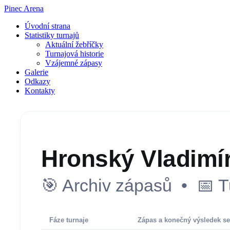
Pinec Arena
Úvodní strana
Statistiky turnajů
Aktuální žebříčky
Turnajová historie
Vzájemné zápasy
Galerie
Odkazy
Kontakty
Hronský Vladimí
🎯 Archiv zápasů • 📅 T
Fáze turnaje
Zápas a konečný výsledek se