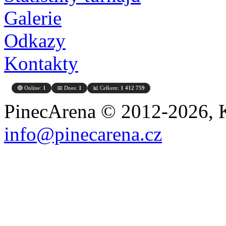
Galerie
Odkazy
Kontakty
🟢 Online:
1
📅 Dnes:
1
📊 Celkem:
1 412 759
PinecArena © 2012-2026, K
info@pinecarena.cz