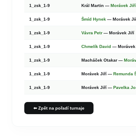
1_zsk_1-9
Král Martin —
Morávek Jiří
1_zsk_1-9
Šmíd Hynek
— Morávek Ji
1_zsk_1-9
Vávra Petr
— Morávek Jiří
1_zsk_1-9
Chmelík David
— Morávek 
1_zsk_1-9
Macháček Otakar —
Moráv
1_zsk_1-9
Morávek Jiří —
Remunda 
1_zsk_1-9
Morávek Jiří —
Pavelka Jo
⬅ Zpět na pořadí turnaje