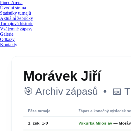
Pinec Arena
Úvodní strana
Statistiky turnajů
Aktuální žebříčky
Turnajová historie
Vzájemné zápasy
Galerie
Odkazy
Kontakty
Morávek Jiří
🎯 Archiv zápasů • 📅 T
Fáze turnaje
Zápas a konečný výsledek se
1_zsk_1-9
Vokurka Miloslav
— Moráve