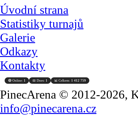
Úvodní strana
Statistiky turnajů
Galerie
Odkazy
Kontakty
🟢 Online:
1
📅 Dnes:
1
📊 Celkem:
1 412 759
PinecArena © 2012-2026, Ko
info@pinecarena.cz