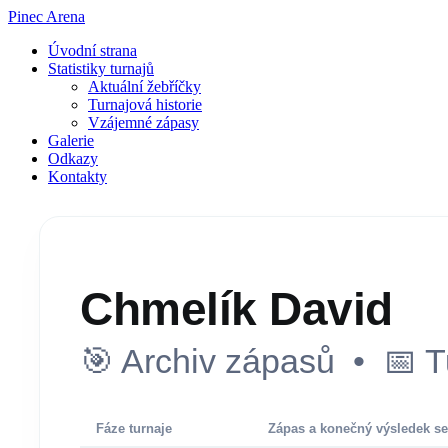
Pinec Arena
Úvodní strana
Statistiky turnajů
Aktuální žebříčky
Turnajová historie
Vzájemné zápasy
Galerie
Odkazy
Kontakty
Chmelík David
🎯 Archiv zápasů • 📅 T
Fáze turnaje
Zápas a konečný výsledek se