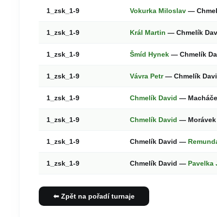
1_zsk_1-9
Vokurka Miloslav
— Chmel
1_zsk_1-9
Král Martin
— Chmelík Da
1_zsk_1-9
Šmíd Hynek
— Chmelík D
1_zsk_1-9
Vávra Petr
— Chmelík Dav
1_zsk_1-9
Chmelík David
— Macháče
1_zsk_1-9
Chmelík David
— Morávek 
1_zsk_1-9
Chmelík David —
Remunda
1_zsk_1-9
Chmelík David —
Pavelka 
⬅ Zpět na pořadí turnaje