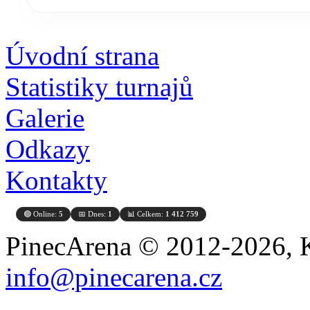
Úvodní strana
Statistiky turnajů
Galerie
Odkazy
Kontakty
🟢 Online:
5
📅 Dnes:
1
📊 Celkem:
1 412 759
PinecArena © 2012-2026, K
info@pinecarena.cz