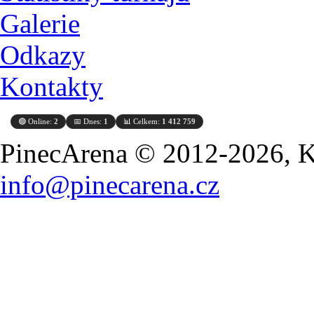
Galerie
Odkazy
Kontakty
🟢 Online:
2
📅 Dnes:
1
📊 Celkem:
1 412 759
PinecArena © 2012-2026, Ko
info@pinecarena.cz