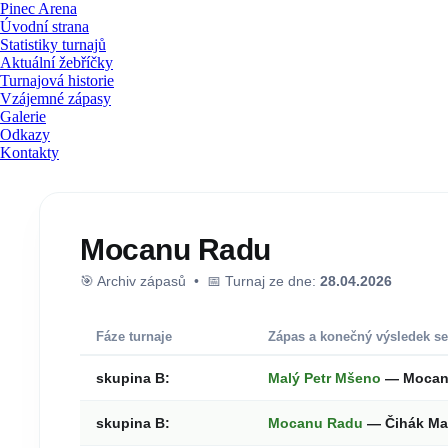
Pinec Arena
Úvodní strana
Statistiky turnajů
Aktuální žebříčky
Turnajová historie
Vzájemné zápasy
Galerie
Odkazy
Kontakty
Mocanu Radu
🎯 Archiv zápasů • 📅 Turnaj ze dne:
28.04.2026
Fáze turnaje
Zápas a konečný výsledek se
skupina B:
Malý Petr Mšeno
— Mocan
skupina B:
Mocanu Radu
— Čihák Ma