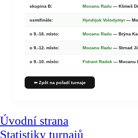
skupina B:
Mocanu Radu
— Klimeš D
osmifinále:
Hyndrjuk Volodymyr
— Mo
o 9.-16. místo:
Mocanu Radu
— Brýna Ka
o 9.-12. místo:
Mocanu Radu
— Strnad Ji
o 9.-10. místo:
Fidrant Radek
— Mocanu 
⬅ Zpět na pořadí turnaje
Úvodní strana
Statistiky turnajů