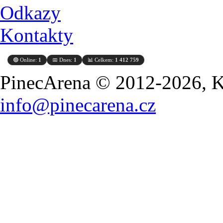
Odkazy
Kontakty
🟢 Online:
1
📅 Dnes:
1
📊 Celkem:
1 412 759
PinecArena © 2012-2026, Ko
info@pinecarena.cz