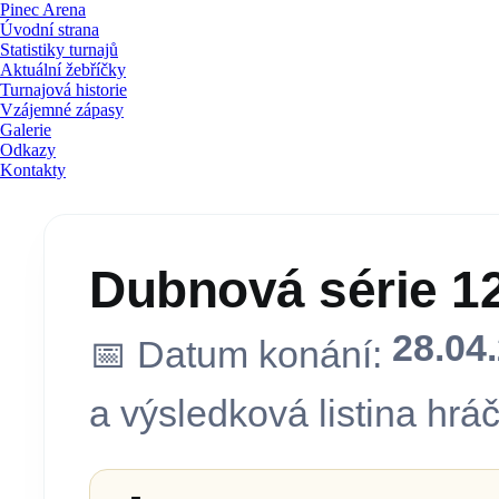
Pinec Arena
Úvodní strana
Statistiky turnajů
Aktuální žebříčky
Turnajová historie
Vzájemné zápasy
Galerie
Odkazy
Kontakty
Dubnová série 12
28.04
📅 Datum konání:
a výsledková listina hráč