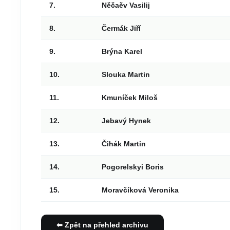
7.
Něčaěv Vasilij
8.
Čermák Jiří
9.
Brýna Karel
10.
Slouka Martin
11.
Kmuníček Miloš
12.
Jebavý Hynek
13.
Čihák Martin
14.
Pogorelskyi Boris
15.
Moravčíková Veronika
⬅ Zpět na přehled archivu