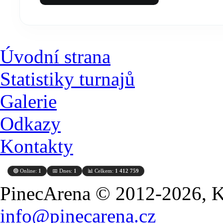
Úvodní strana
Statistiky turnajů
Galerie
Odkazy
Kontakty
🟢 Online:
1
📅 Dnes:
1
📊 Celkem:
1 412 759
PinecArena © 2012-2026, Ko
info@pinecarena.cz