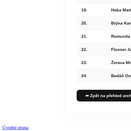
19.
Haba Mart
20.
Brýna Kar
21.
Remunda
22.
Flusser J
23.
Žerava Mir
24.
Bedáň On
⬅ Zpět na přehled arc
Úvodní strana