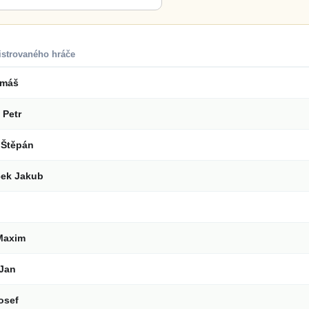
istrovaného hráče
omáš
 Petr
Štěpán
ček Jakub
Maxim
Jan
osef