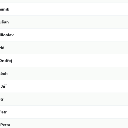
minik
Dušan
iloslav
vid
Ondřej
těch
Jiří
tr
Petr
Petra