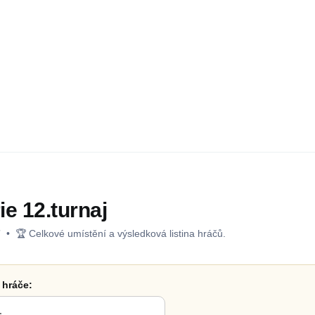
e 12.turnaj
7
• 🏆 Celkové umístění a výsledková listina hráčů.
 hráče: