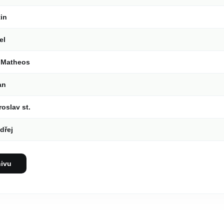
in
el
 Matheos
an
oslav st.
dřej
hivu