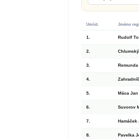
Umíst.
Jméno reg
1.
Rudolf T
2.
Chlumský
3.
Remunda 
4.
Zahradní
5.
Máca Jan
6.
Suvorov 
7.
Hamáček 
8.
Pavelka J