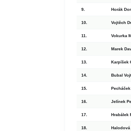
9.
Horák Do
10.
Vojtěch 
11.
Vokurka M
12.
Marek Da
13.
Karpíšek 
14.
Bubal Voj
15.
Pecháček 
16.
Jelínek Pe
17.
Hrabálek 
18.
Halodová 