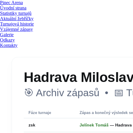
Pinec Arena
Úvodní strana
Statistiky turnajů
Aktuální žebříčky
Turnajová historie
Vzájemné zápasy
Galerie
Odkazy
Kontakty
Hadrava Milosla
🎯 Archiv zápasů • 📅 T
Fáze turnaje
Zápas a konečný výsledek se
zsk
Jelínek Tomáš
— Hadrava 