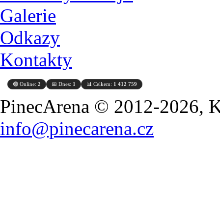
Galerie
Odkazy
Kontakty
🟢 Online:
2
📅 Dnes:
1
📊 Celkem:
1 412 759
PinecArena © 2012-2026, Ko
info@pinecarena.cz