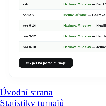
zsk
Hadrava Miloslav
— Bedáň
osmfin
Meline Jérôme
— Hadrava 
por 9-16
Hadrava Miloslav
— Hradil
por 9-12
Hadrava Miloslav
— Hendr
por 9-10
Hadrava Miloslav
— Jelín
⬅ Zpět na pořadí turnaje
Úvodní strana
Statistiky turnajů