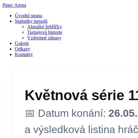
Pinec Arena
Úvodní strana
Statistiky turnajů
Aktuální žebříčky
Turnajová historie
Vzájemné zápasy
Galerie
Odkazy
Kontakty
Květnová série 1
📅 Datum konání:
26.05
a výsledková listina hráč