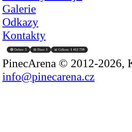
Galerie
Odkazy
Kontakty
🟢 Online:
5
📅 Dnes:
1
📊 Celkem:
1 412 759
PinecArena © 2012-2026, K
info@pinecarena.cz