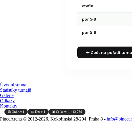
ctvfin
por 5-8
por 5-6
⬅ Zpět na pořadí turna
Úvodní strana
Statistiky turnajů
Galerie
Odkazy
Kontakty
🟢 Online:
1
📅 Dnes:
1
📊 Celkem:
1 412 759
PinecArena © 2012-2026, Kokořínská 28/204, Praha 8 -
info@pinecar