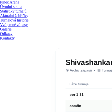
Pinec Arena
Úvodní strana
Statistiky turnajů
Aktuální žebříčky
Turnajová historie
Vzájemné zápasy
Galerie
Odkazy
Kontakty
Shivashankar
🎯 Archiv zápasů • 📅 Turna
Fáze turnaje
por 1-31
osmfin