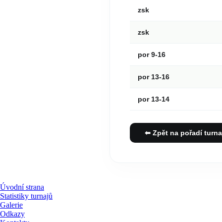
zsk
zsk
por 9-16
por 13-16
por 13-14
⬅ Zpět na pořadí turna
Úvodní strana
Statistiky turnajů
Galerie
Odkazy