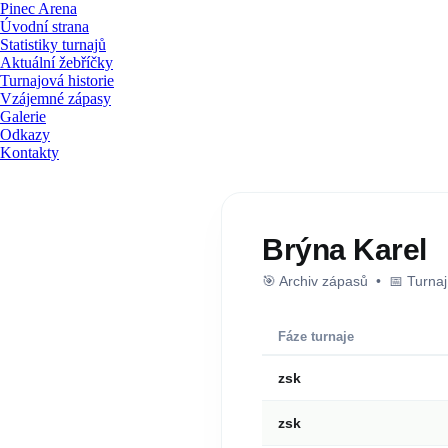
Pinec Arena
Úvodní strana
Statistiky turnajů
Aktuální žebříčky
Turnajová historie
Vzájemné zápasy
Galerie
Odkazy
Kontakty
Brýna Karel
🎯 Archiv zápasů • 📅 Turna
Fáze turnaje
zsk
zsk