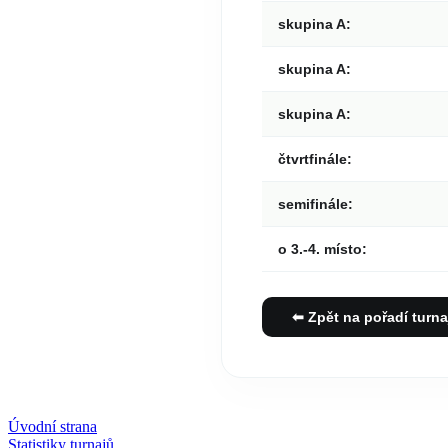
skupina A:
skupina A:
skupina A:
čtvrtfinále:
semifinále:
o 3.-4. místo:
⬅ Zpět na pořadí turna
Úvodní strana
Statistiky turnajů