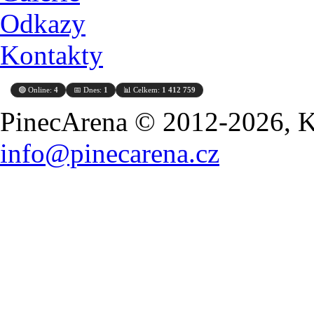
Odkazy
Kontakty
🟢 Online:
4
📅 Dnes:
1
📊 Celkem:
1 412 759
PinecArena © 2012-2026, Ko
info@pinecarena.cz