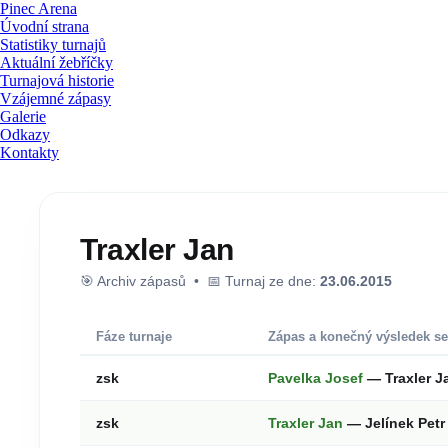
Pinec Arena
Úvodní strana
Statistiky turnajů
Aktuální žebříčky
Turnajová historie
Vzájemné zápasy
Galerie
Odkazy
Kontakty
Traxler Jan
🎯 Archiv zápasů • 📅 Turnaj ze dne:
23.06.2015
Fáze turnaje
Zápas a konečný výsledek se
zsk
Pavelka Josef
— Traxler 
zsk
Traxler Jan
— Jelínek Pet