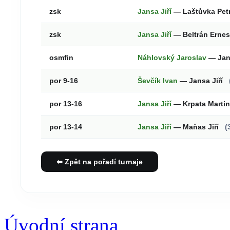
zsk
Jansa Jiří
— Laštůvka Pet
zsk
Jansa Jiří
— Beltrán Erne
osmfin
Náhlovský Jaroslav
— Jans
por 9-16
Ševčík Ivan
— Jansa Jiří
por 13-16
Jansa Jiří
— Krpata Marti
por 13-14
Jansa Jiří
— Maňas Jiří
(
⬅ Zpět na pořadí turnaje
Úvodní strana