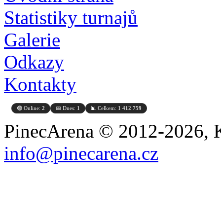
Statistiky turnajů
Galerie
Odkazy
Kontakty
🟢 Online:
2
📅 Dnes:
1
📊 Celkem:
1 412 759
PinecArena © 2012-2026, K
info@pinecarena.cz