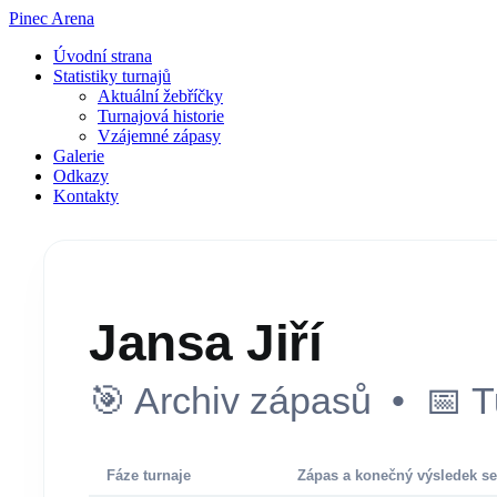
Pinec Arena
Úvodní strana
Statistiky turnajů
Aktuální žebříčky
Turnajová historie
Vzájemné zápasy
Galerie
Odkazy
Kontakty
Jansa Jiří
🎯 Archiv zápasů • 📅 T
Fáze turnaje
Zápas a konečný výsledek se