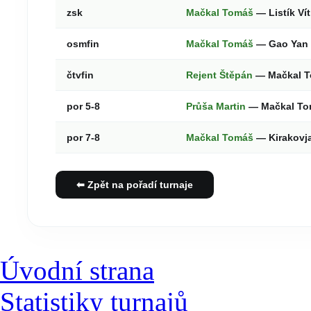
zsk
Mačkal Tomáš
— Listík Ví
osmfin
Mačkal Tomáš
— Gao Yan
čtvfin
Rejent Štěpán
— Mačkal 
por 5-8
Průša Martin
— Mačkal T
por 7-8
Mačkal Tomáš
— Kirakovj
⬅ Zpět na pořadí turnaje
Úvodní strana
Statistiky turnajů