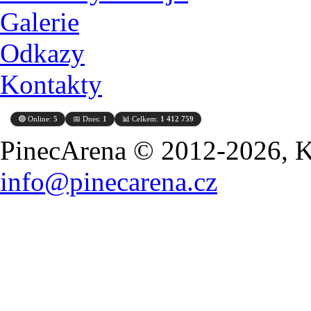
Galerie
Odkazy
Kontakty
🟢 Online:
5
📅 Dnes:
1
📊 Celkem:
1 412 759
PinecArena © 2012-2026, Ko
info@pinecarena.cz