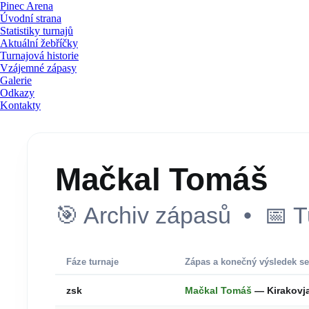
Pinec Arena
Úvodní strana
Statistiky turnajů
Aktuální žebříčky
Turnajová historie
Vzájemné zápasy
Galerie
Odkazy
Kontakty
Mačkal Tomáš
🎯 Archiv zápasů • 📅 T
Fáze turnaje
Zápas a konečný výsledek se
zsk
Mačkal Tomáš
— Kirakovj