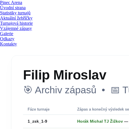
Pinec Arena
Úvodní strana
Statistiky turnajů
Aktuální žebříčky
Turnajová historie
Vzájemné zápasy
Galerie
Odkazy
Kontakty
Filip Miroslav
🎯 Archiv zápasů • 📅 T
Fáze turnaje
Zápas a konečný výsledek se
1_zsk_1-9
Horák Michal TJ Žižkov
— 