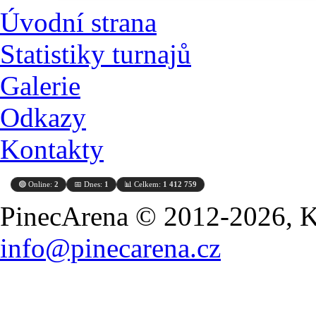
Úvodní strana
Statistiky turnajů
Galerie
Odkazy
Kontakty
🟢 Online:
2
📅 Dnes:
1
📊 Celkem:
1 412 759
PinecArena © 2012-2026, Ko
info@pinecarena.cz