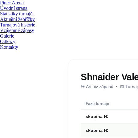
Pinec Arena
Úvodní strana
Statistiky turnajů
Aktuální žebříčky
Turnajová historie
Vzájemné zápasy
Galerie
Odkazy
Kontakty
Shnaider Val
🎯 Archiv zápasů • 📅 Turna
Fáze turnaje
skupina H:
skupina H: