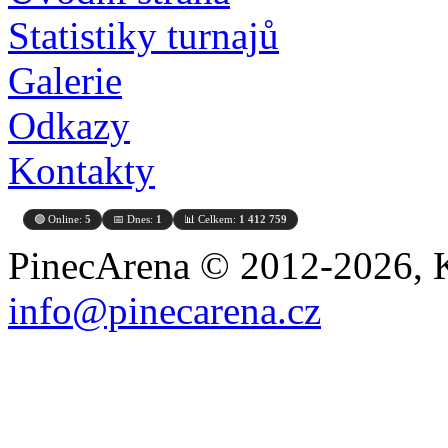
Statistiky turnajů
Galerie
Odkazy
Kontakty
🟢 Online:
5
📅 Dnes:
1
📊 Celkem:
1 412 759
PinecArena © 2012-2026, K
info@pinecarena.cz