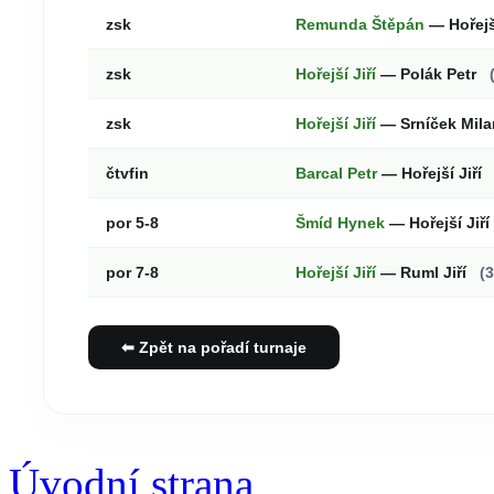
zsk
Remunda Štěpán
— Hořejš
zsk
Hořejší Jiří
— Polák Petr
zsk
Hořejší Jiří
— Srníček Mil
čtvfin
Barcal Petr
— Hořejší Jiří
por 5-8
Šmíd Hynek
— Hořejší Jiří
por 7-8
Hořejší Jiří
— Ruml Jiří
(3
⬅ Zpět na pořadí turnaje
Úvodní strana