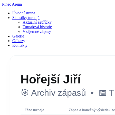
Pinec Arena
Úvodní strana
Statistiky turnajů
Aktuální žebříčky
Turnajová historie
Vzájemné zápasy
Galerie
Odkazy
Kontakty
Hořejší Jiří
🎯 Archiv zápasů • 📅 T
Fáze turnaje
Zápas a konečný výsledek se