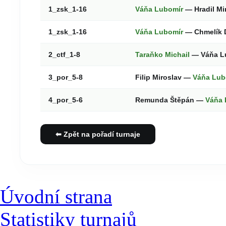
1_zsk_1-16
Váňa Lubomír
— Hradil Mi
1_zsk_1-16
Váňa Lubomír
— Chmelík 
2_ctf_1-8
Taraňko Michail
— Váňa L
3_por_5-8
Filip Miroslav —
Váňa Lub
4_por_5-6
Remunda Štěpán —
Váňa 
⬅ Zpět na pořadí turnaje
Úvodní strana
Statistiky turnajů