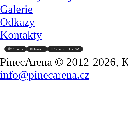
Galerie
Odkazy
Kontakty
🟢 Online:
2
📅 Dnes:
1
📊 Celkem:
1 412 759
PinecArena © 2012-2026, Ko
info@pinecarena.cz