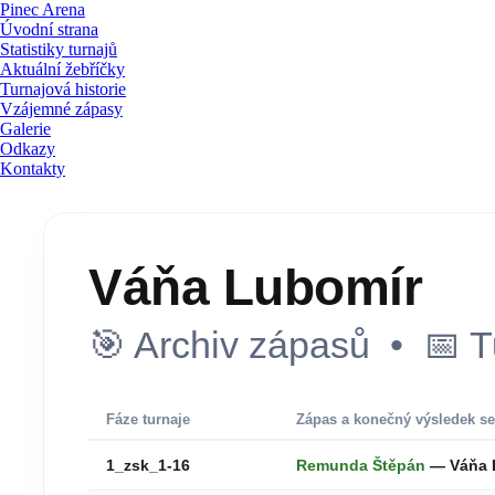
Pinec Arena
Úvodní strana
Statistiky turnajů
Aktuální žebříčky
Turnajová historie
Vzájemné zápasy
Galerie
Odkazy
Kontakty
Váňa Lubomír
🎯 Archiv zápasů • 📅 T
Fáze turnaje
Zápas a konečný výsledek se
1_zsk_1-16
Remunda Štěpán
— Váňa 