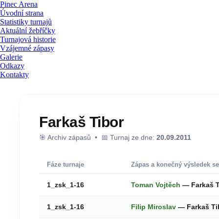
Pinec Arena
Úvodní strana
Statistiky turnajů
Aktuální žebříčky
Turnajová historie
Vzájemné zápasy
Galerie
Odkazy
Kontakty
Farkaš Tibor
🎯 Archiv zápasů • 📅 Turnaj ze dne:
20.09.2011
Fáze turnaje
Zápas a konečný výsledek se
1_zsk_1-16
Toman Vojtěch
— Farkaš 
1_zsk_1-16
Filip Miroslav
— Farkaš Ti