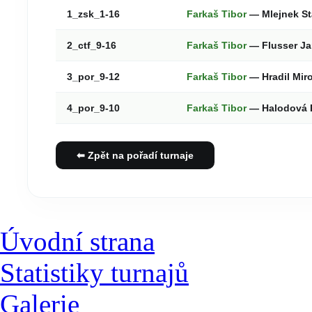
1_zsk_1-16
Farkaš Tibor
— Mlejnek St
2_ctf_9-16
Farkaš Tibor
— Flusser J
3_por_9-12
Farkaš Tibor
— Hradil Mir
4_por_9-10
Farkaš Tibor
— Halodová 
⬅ Zpět na pořadí turnaje
Úvodní strana
Statistiky turnajů
Galerie