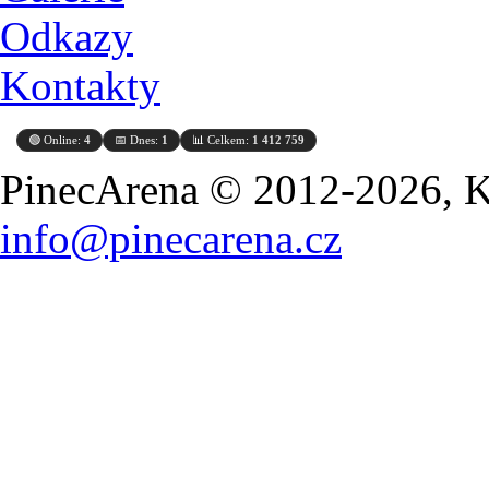
Odkazy
Kontakty
🟢 Online:
4
📅 Dnes:
1
📊 Celkem:
1 412 759
PinecArena © 2012-2026, Ko
info@pinecarena.cz