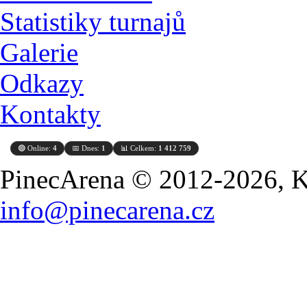
Statistiky turnajů
Galerie
Odkazy
Kontakty
🟢 Online:
4
📅 Dnes:
1
📊 Celkem:
1 412 759
PinecArena © 2012-2026, Ko
info@pinecarena.cz