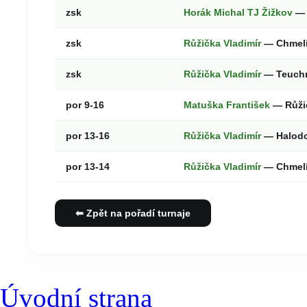
zsk
Horák Michal TJ Žižkov
— 
zsk
Růžička Vladimír
— Chmelí
zsk
Růžička Vladimír
— Teuch
por 9-16
Matuška František
— Růži
por 13-16
Růžička Vladimír
— Halodo
por 13-14
Růžička Vladimír
— Chmelí
⬅ Zpět na pořadí turnaje
Úvodní strana