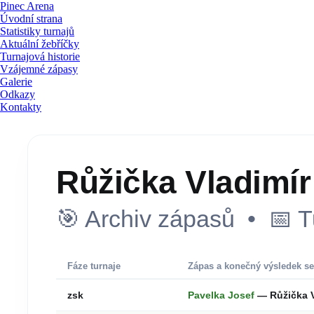
Pinec Arena
Úvodní strana
Statistiky turnajů
Aktuální žebříčky
Turnajová historie
Vzájemné zápasy
Galerie
Odkazy
Kontakty
Růžička Vladimír
🎯 Archiv zápasů • 📅 T
Fáze turnaje
Zápas a konečný výsledek se
zsk
Pavelka Josef
— Růžička V