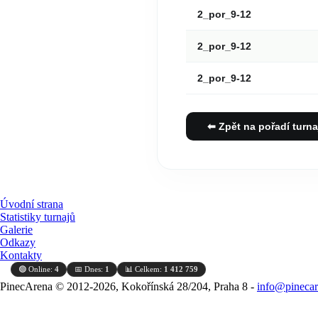
2_por_9-12
2_por_9-12
2_por_9-12
⬅ Zpět na pořadí turna
Úvodní strana
Statistiky turnajů
Galerie
Odkazy
Kontakty
🟢 Online:
4
📅 Dnes:
1
📊 Celkem:
1 412 759
PinecArena © 2012-2026, Kokořínská 28/204, Praha 8 -
info@pinecar