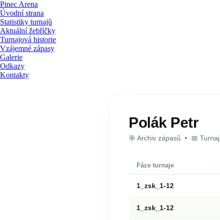
Pinec Arena
Úvodní strana
Statistiky turnajů
Aktuální žebříčky
Turnajová historie
Vzájemné zápasy
Galerie
Odkazy
Kontakty
Polák Petr
🎯 Archiv zápasů • 📅 Turna
Fáze turnaje
1_zsk_1-12
1_zsk_1-12