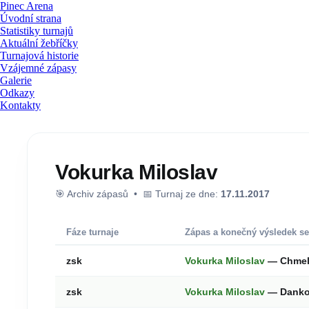
Pinec Arena
Úvodní strana
Statistiky turnajů
Aktuální žebříčky
Turnajová historie
Vzájemné zápasy
Galerie
Odkazy
Kontakty
Vokurka Miloslav
🎯 Archiv zápasů • 📅 Turnaj ze dne:
17.11.2017
Fáze turnaje
Zápas a konečný výsledek se
zsk
Vokurka Miloslav
— Chmel
zsk
Vokurka Miloslav
— Danko