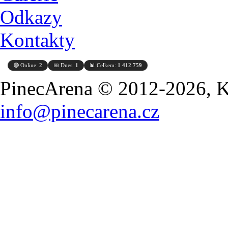
Odkazy
Kontakty
🟢 Online:
2
📅 Dnes:
1
📊 Celkem:
1 412 759
PinecArena © 2012-2026, Ko
info@pinecarena.cz