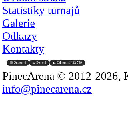
Statistiky turnajů
Galerie
Odkazy
Kontakty
🟢 Online:
4
📅 Dnes:
1
📊 Celkem:
1 412 759
PinecArena © 2012-2026, K
info@pinecarena.cz