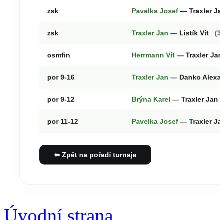
zsk
Pavelka Josef
— Traxler 
zsk
Traxler Jan
— Listík Vít
(
osmfin
Herrmann Vít
— Traxler J
por 9-16
Traxler Jan
— Danko Alex
por 9-12
Brýna Karel
— Traxler Jan
por 11-12
Pavelka Josef
— Traxler 
⬅ Zpět na pořadí turnaje
Úvodní strana