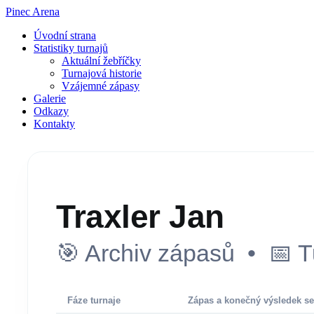
Pinec Arena
Úvodní strana
Statistiky turnajů
Aktuální žebříčky
Turnajová historie
Vzájemné zápasy
Galerie
Odkazy
Kontakty
Traxler Jan
🎯 Archiv zápasů • 📅 T
Fáze turnaje
Zápas a konečný výsledek se