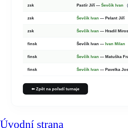
zsk
Pastír Jiří —
Ševčík Ivan
zsk
Ševčík Ivan
— Pelant Jiří
zsk
Ševčík Ivan
— Hradil Miro
finsk
Ševčík Ivan —
Ivan Milan
finsk
Ševčík Ivan
— Matuška Fr
finsk
Ševčík Ivan
— Pavelka Jo
⬅ Zpět na pořadí turnaje
Úvodní strana