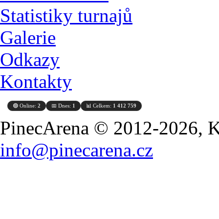
Statistiky turnajů
Galerie
Odkazy
Kontakty
🟢 Online:
2
📅 Dnes:
1
📊 Celkem:
1 412 759
PinecArena © 2012-2026, Ko
info@pinecarena.cz