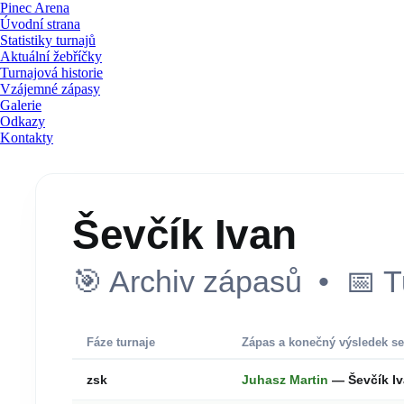
Pinec Arena
Úvodní strana
Statistiky turnajů
Aktuální žebříčky
Turnajová historie
Vzájemné zápasy
Galerie
Odkazy
Kontakty
Ševčík Ivan
🎯 Archiv zápasů • 📅 T
Fáze turnaje
Zápas a konečný výsledek se
zsk
Juhasz Martin
— Ševčík I