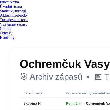
Pinec Arena
Úvodní strana
Statistiky turnajů
Aktuální žebříčky
Turnajová historie
Vzájemné zápasy
Galerie
Odkazy
Kontakty
Ochremčuk Vasy
🎯 Archiv zápasů • 📅 T
Fáze turnaje
Zápas a konečný výsledek se
skupina H:
Ruml Jiří
— Ochremčuk Va