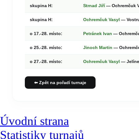
skupina H:
Strnad Jiří
— Ochremčuk 
skupina H:
Ochremčuk Vasyl
— Vostr
o 17.-28. místo:
Petránek Ivan
— Ochremču
o 25.-28. místo:
Jinoch Martin
— Ochremču
o 27.-28. místo:
Ochremčuk Vasyl
— Jelíne
⬅ Zpět na pořadí turnaje
Úvodní strana
Statistiky turnajů