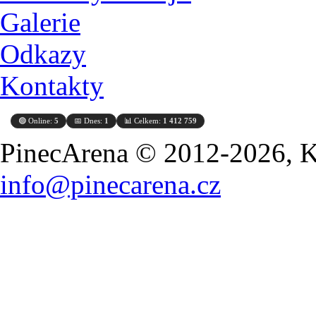
Galerie
Odkazy
Kontakty
🟢 Online:
5
📅 Dnes:
1
📊 Celkem:
1 412 759
PinecArena © 2012-2026, Ko
info@pinecarena.cz