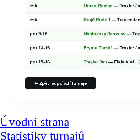
zsk
Urban Roman
— Traxler J
zsk
Krajč Rudolf
— Traxler Ja
por 9-16
Náhlovský Jaroslav
— Tra
por 13-16
Frynta Tomáš
— Traxler J
por 15-16
Traxler Jan
— Fiala Aleš
⬅ Zpět na pořadí turnaje
Úvodní strana
Statistiky turnajů