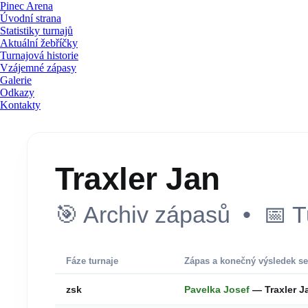
Pinec Arena
Úvodní strana
Statistiky turnajů
Aktuální žebříčky
Turnajová historie
Vzájemné zápasy
Galerie
Odkazy
Kontakty
Traxler Jan
🎯 Archiv zápasů • 📅 T
Fáze turnaje
Zápas a konečný výsledek se
zsk
Pavelka Josef
— Traxler 