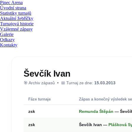
Pinec Arena
Úvodní strana
Statistiky turnajů
Aktuální žebříčky
Turnajová historie
Vzájemné zápasy
Galerie
Odkazy
Kontakty
Ševčík Ivan
🎯 Archiv zápasů • 📅 Turnaj ze dne:
15.03.2013
Fáze turnaje
Zápas a konečný výsledek se
zsk
Remunda Štěpán
— Ševčí
zsk
Ševčík Ivan —
Plášková S