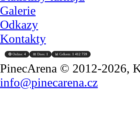
Galerie
Odkazy
Kontakty
🟢 Online:
4
📅 Dnes:
1
📊 Celkem:
1 412 759
PinecArena © 2012-2026, Ko
info@pinecarena.cz