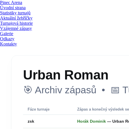
Pinec Arena
Úvodní strana
Statistiky turnajů
Aktuální žebříčky
Turnajová historie
Vzájemné zápasy
Galerie
Odkazy
Kontakty
Urban Roman
🎯 Archiv zápasů • 📅 T
Fáze turnaje
Zápas a konečný výsledek se
zsk
Horák Dominik
— Urban 