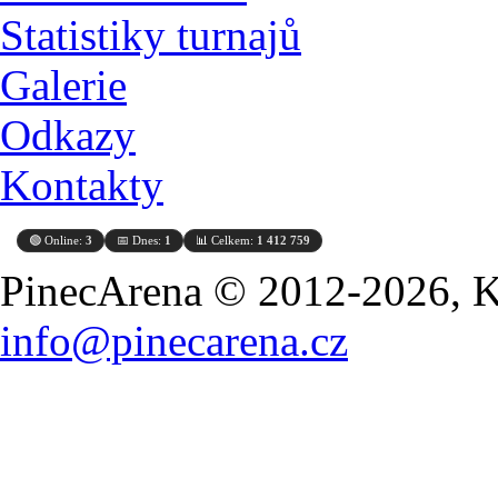
Statistiky turnajů
Galerie
Odkazy
Kontakty
🟢 Online:
3
📅 Dnes:
1
📊 Celkem:
1 412 759
PinecArena © 2012-2026, Ko
info@pinecarena.cz