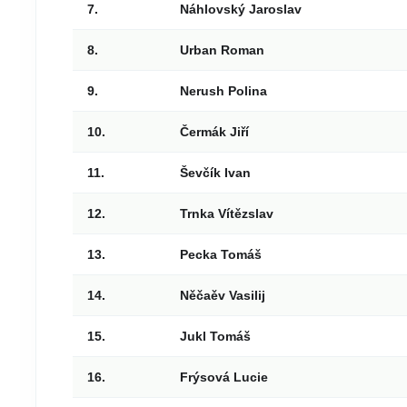
7.
Náhlovský Jaroslav
8.
Urban Roman
9.
Nerush Polina
10.
Čermák Jiří
11.
Ševčík Ivan
12.
Trnka Vítězslav
13.
Pecka Tomáš
14.
Něčaěv Vasilij
15.
Jukl Tomáš
16.
Frýsová Lucie