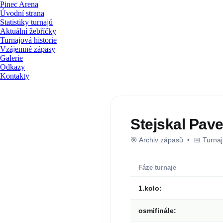
Pinec Arena
Úvodní strana
Statistiky turnajů
Aktuální žebříčky
Turnajová historie
Vzájemné zápasy
Galerie
Odkazy
Kontakty
Stejskal Pave
🎯 Archiv zápasů • 📅 Turna
Fáze turnaje
1.kolo:
osmifinále: