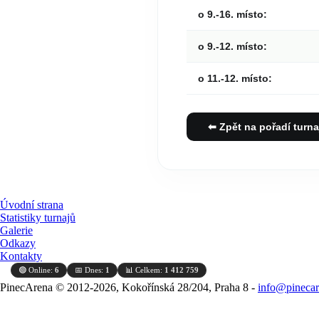
o 9.-16. místo:
o 9.-12. místo:
o 11.-12. místo:
⬅ Zpět na pořadí turna
Úvodní strana
Statistiky turnajů
Galerie
Odkazy
Kontakty
🟢 Online:
6
📅 Dnes:
1
📊 Celkem:
1 412 759
PinecArena © 2012-2026, Kokořínská 28/204, Praha 8 -
info@pinecar