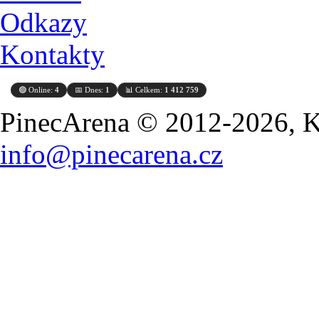
Odkazy
Kontakty
🟢 Online:
4
📅 Dnes:
1
📊 Celkem:
1 412 759
PinecArena © 2012-2026, Ko
info@pinecarena.cz