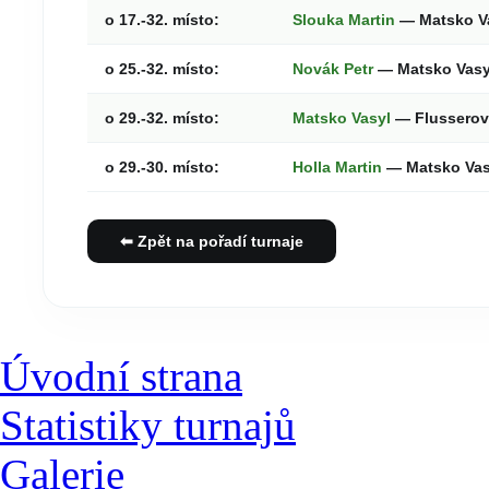
o 17.-32. místo:
Slouka Martin
— Matsko V
o 25.-32. místo:
Novák Petr
— Matsko Vas
o 29.-32. místo:
Matsko Vasyl
— Flusserov
o 29.-30. místo:
Holla Martin
— Matsko Va
⬅ Zpět na pořadí turnaje
Úvodní strana
Statistiky turnajů
Galerie