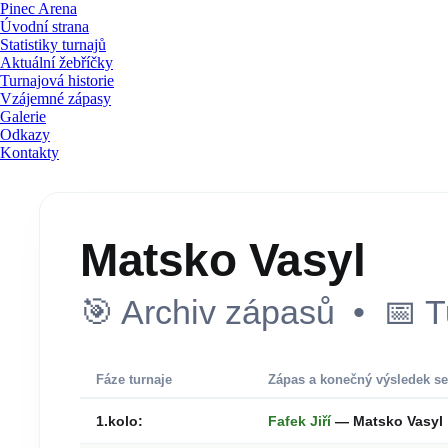
Pinec Arena
Úvodní strana
Statistiky turnajů
Aktuální žebříčky
Turnajová historie
Vzájemné zápasy
Galerie
Odkazy
Kontakty
Matsko Vasyl
🎯 Archiv zápasů • 📅 T
Fáze turnaje
Zápas a konečný výsledek se
1.kolo:
Fafek Jiří
— Matsko Vasyl