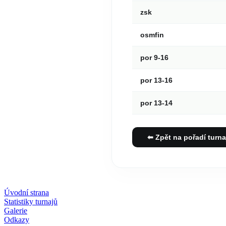
zsk
osmfin
por 9-16
por 13-16
por 13-14
⬅ Zpět na pořadí turna
Úvodní strana
Statistiky turnajů
Galerie
Odkazy