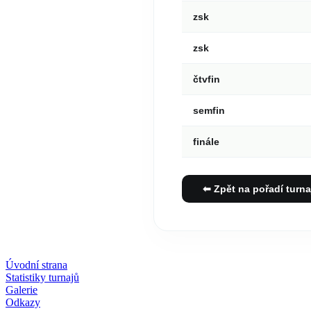
zsk
zsk
čtvfin
semfin
finále
⬅ Zpět na pořadí turna
Úvodní strana
Statistiky turnajů
Galerie
Odkazy