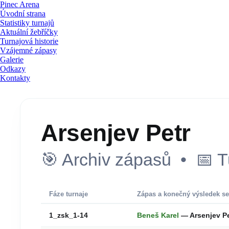
Pinec Arena
Úvodní strana
Statistiky turnajů
Aktuální žebříčky
Turnajová historie
Vzájemné zápasy
Galerie
Odkazy
Kontakty
Arsenjev Petr
🎯 Archiv zápasů • 📅 T
Fáze turnaje
Zápas a konečný výsledek se
1_zsk_1-14
Beneš Karel
— Arsenjev P