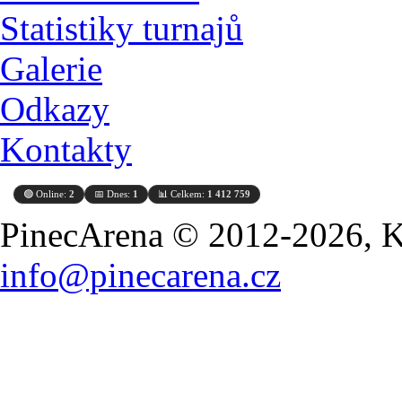
Statistiky turnajů
Galerie
Odkazy
Kontakty
🟢 Online:
2
📅 Dnes:
1
📊 Celkem:
1 412 759
PinecArena © 2012-2026, Ko
info@pinecarena.cz