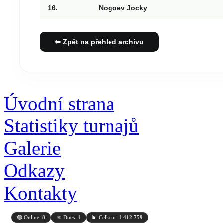
16.
Nogoev Jocky
⬅ Zpět na přehled archivu
Úvodní strana
Statistiky turnajů
Galerie
Odkazy
Kontakty
🟢 Online:
8
📅 Dnes:
1
📊 Celkem:
1 412 759