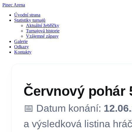
Pinec Arena
Úvodní strana
Statistiky turnajů
Aktuální žebříčky
Turnajová historie
Vzájemné zápasy
Galerie
Odkazy
Kontakty
Červnový pohár 5
📅 Datum konání:
12.06
a výsledková listina hráč