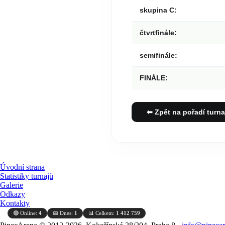
skupina C:
čtvrtfinále:
semifinále:
FINÁLE:
⬅ Zpět na pořadí turna
Úvodní strana
Statistiky turnajů
Galerie
Odkazy
Kontakty
🟢 Online:
4
📅 Dnes:
1
📊 Celkem:
1 412 759