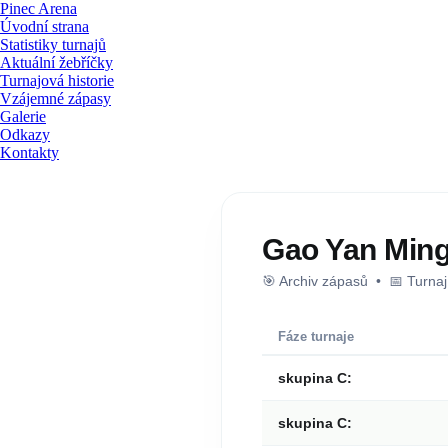
Pinec Arena
Úvodní strana
Statistiky turnajů
Aktuální žebříčky
Turnajová historie
Vzájemné zápasy
Galerie
Odkazy
Kontakty
Gao Yan Min
🎯 Archiv zápasů • 📅 Turna
Fáze turnaje
skupina C:
skupina C: