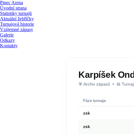
Pinec Arena
Úvodní strana
Statistiky turnajů
Aktuální žebříčky
Turnajová historie
Vzájemné zápasy
Galerie
Odkazy
Kontakty
Karpíšek Ond
🎯 Archiv zápasů • 📅 Turna
Fáze turnaje
zsk
zsk