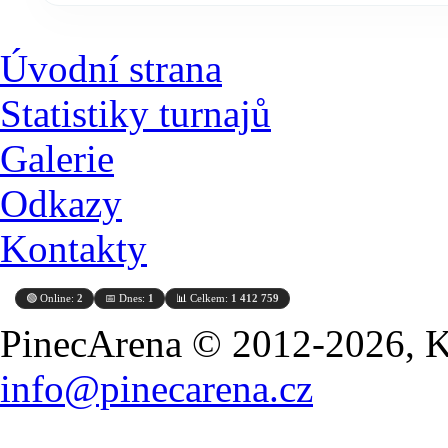
Úvodní strana
Statistiky turnajů
Galerie
Odkazy
Kontakty
🟢 Online:
2
📅 Dnes:
1
📊 Celkem:
1 412 759
PinecArena © 2012-2026, Ko
info@pinecarena.cz