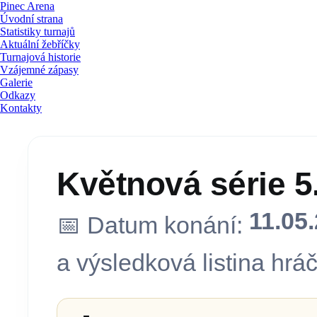
Pinec Arena
Úvodní strana
Statistiky turnajů
Aktuální žebříčky
Turnajová historie
Vzájemné zápasy
Galerie
Odkazy
Kontakty
Květnová série 5
11.05
📅 Datum konání:
a výsledková listina hráč