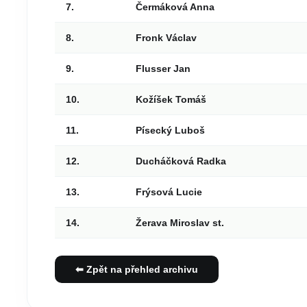
7.
Čermáková Anna
8.
Fronk Václav
9.
Flusser Jan
10.
Kožíšek Tomáš
11.
Písecký Luboš
12.
Ducháčková Radka
13.
Frýsová Lucie
14.
Žerava Miroslav st.
⬅ Zpět na přehled archivu