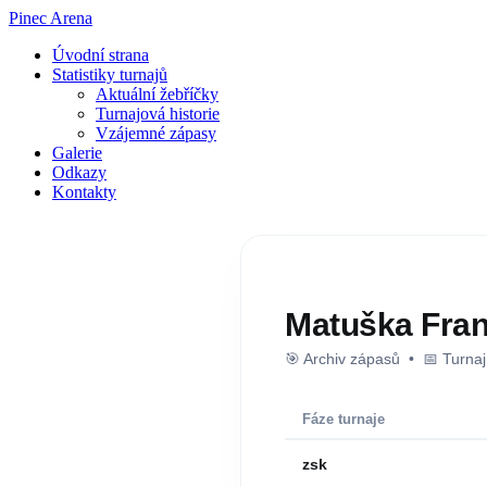
Pinec Arena
Úvodní strana
Statistiky turnajů
Aktuální žebříčky
Turnajová historie
Vzájemné zápasy
Galerie
Odkazy
Kontakty
Matuška Fran
🎯 Archiv zápasů • 📅 Turna
Fáze turnaje
zsk