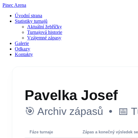
Pinec Arena
Úvodní strana
Statistiky turnajů
Aktuální žebříčky
Turnajová historie
Vzájemné zápasy
Galerie
Odkazy
Kontakty
Pavelka Josef
🎯 Archiv zápasů • 📅 T
Fáze turnaje
Zápas a konečný výsledek se