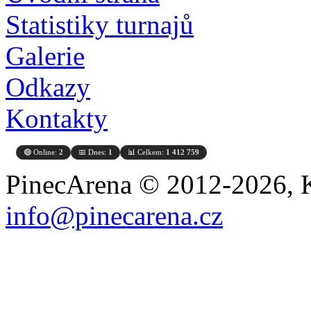
Statistiky turnajů
Galerie
Odkazy
Kontakty
🟢 Online:
2
📅 Dnes:
1
📊 Celkem:
1 412 759
PinecArena © 2012-2026, K
info@pinecarena.cz