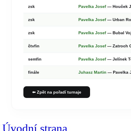
zsk
Pavelka Josef
— Houček J
zsk
Pavelka Josef
— Urban R
zsk
Pavelka Josef
— Bubal Vo
čtvfin
Pavelka Josef
— Zatroch 
semfin
Pavelka Josef
— Jelínek 
finále
Juhasz Martin
— Pavelka 
⬅ Zpět na pořadí turnaje
Úvodní strana