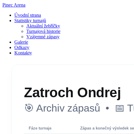
Pinec Arena
Úvodní strana
Statistiky turnajů
Aktuální žebříčky
Turnajová historie
Vzájemné zápasy
Galerie
Odkazy
Kontakty
Zatroch Ondrej
🎯 Archiv zápasů • 📅 T
Fáze turnaje
Zápas a konečný výsledek se