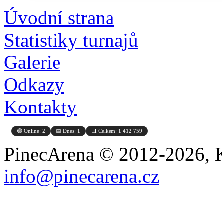
Úvodní strana
Statistiky turnajů
Galerie
Odkazy
Kontakty
🟢 Online:
2
📅 Dnes:
1
📊 Celkem:
1 412 759
PinecArena © 2012-2026, K
info@pinecarena.cz