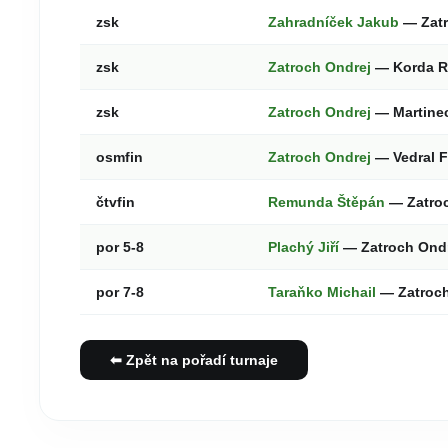
zsk
Zahradníček Jakub
— Zatr
zsk
Zatroch Ondrej
— Korda 
zsk
Zatroch Ondrej
— Martinec
osmfin
Zatroch Ondrej
— Vedral F
čtvfin
Remunda Štěpán
— Zatro
por 5-8
Plachý Jiří
— Zatroch Ond
por 7-8
Taraňko Michail
— Zatroc
⬅ Zpět na pořadí turnaje