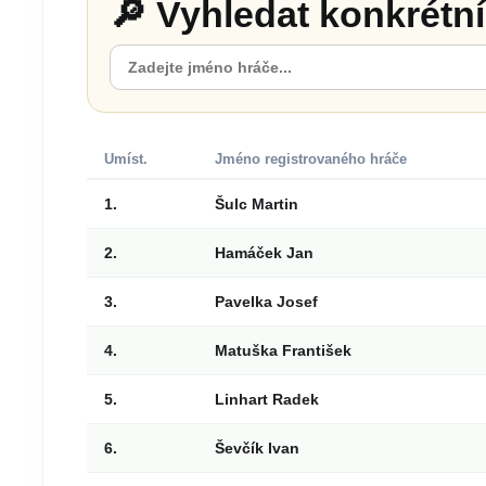
🔎 Vyhledat konkrétn
Umíst.
Jméno registrovaného hráče
1.
Šulc Martin
2.
Hamáček Jan
3.
Pavelka Josef
4.
Matuška František
5.
Linhart Radek
6.
Ševčík Ivan