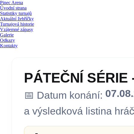
Pinec Arena
Úvodní strana
Statistiky turnajů
Aktuální žebříčky
Turnajová historie
Vzájemné zápasy
Galerie
Odkazy
Kontakty
PÁTEČNÍ SÉRIE - 
07.08
📅 Datum konání:
a výsledková listina hráč