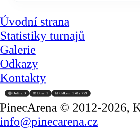
Úvodní strana
Statistiky turnajů
Galerie
Odkazy
Kontakty
🟢 Online:
3
📅 Dnes:
1
📊 Celkem:
1 412 759
PinecArena © 2012-2026, Ko
info@pinecarena.cz