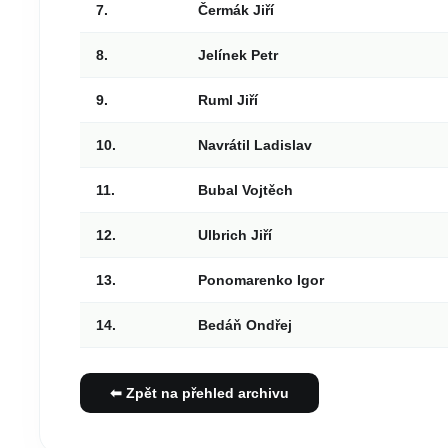
7.
Čermák Jiří
8.
Jelínek Petr
9.
Ruml Jiří
10.
Navrátil Ladislav
11.
Bubal Vojtěch
12.
Ulbrich Jiří
13.
Ponomarenko Igor
14.
Bedáň Ondřej
⬅ Zpět na přehled archivu