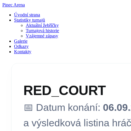
Pinec Arena
Úvodní strana
Statistiky turnajů
Aktuální žebříčky
Turnajová historie
Vzájemné zápasy
Galerie
Odkazy
Kontakty
RED_COURT
📅 Datum konání:
06.09
a výsledková listina hráč