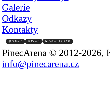
Galerie
Odkazy
Kontakty
🟢 Online:
3
📅 Dnes:
1
📊 Celkem:
1 412 759
PinecArena © 2012-2026, K
info@pinecarena.cz