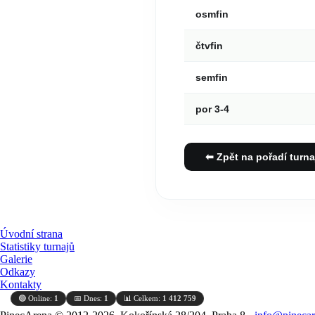
osmfin
čtvfin
semfin
por 3-4
⬅ Zpět na pořadí turna
Úvodní strana
Statistiky turnajů
Galerie
Odkazy
Kontakty
🟢 Online:
1
📅 Dnes:
1
📊 Celkem:
1 412 759