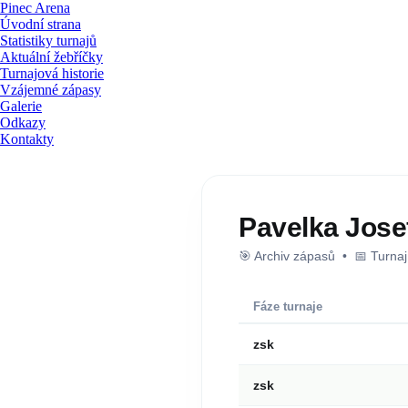
Pinec Arena
Úvodní strana
Statistiky turnajů
Aktuální žebříčky
Turnajová historie
Vzájemné zápasy
Galerie
Odkazy
Kontakty
Pavelka Jose
🎯 Archiv zápasů • 📅 Turna
Fáze turnaje
zsk
zsk